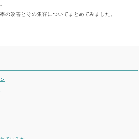
い。
ン率の改善とその集客についてまとめてみました。
ョン
る
されているか