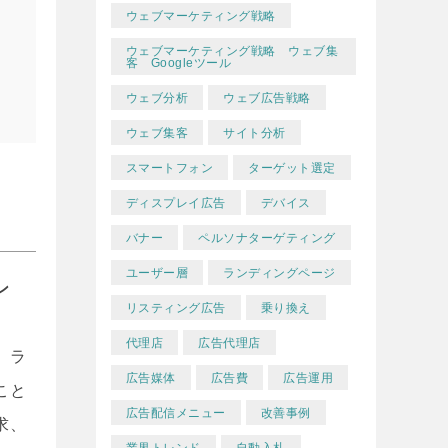
ウェブマーケティング戦略
ウェブマーケティング戦略 ウェブ集
客 Googleツール
ウェブ分析
ウェブ広告戦略
ウェブ集客
サイト分析
スマートフォン
ターゲット選定
ディスプレイ広告
デバイス
バナー
ペルソナターゲティング
ユーザー層
ランディングページ
ン
リスティング広告
乗り換え
代理店
広告代理店
、ラ
広告媒体
広告費
広告運用
こと
広告配信メニュー
改善事例
求、
業界トレンド
自動入札