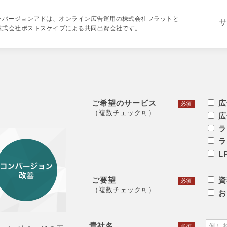
ンバージョンアドは、オンライン広告運用の株式会社フラットと
サ
の株式会社ポストスケイプによる共同出資会社です。
ご希望のサービス
広
必須
（複数チェック可）
広
ラ
ラ
L
ご要望
資
必須
（複数チェック可）
お
貴社名
必須