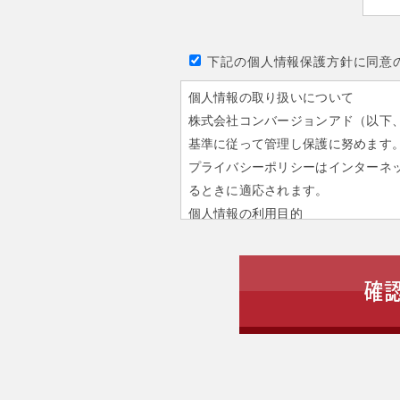
下記の個人情報保護方針に同意
個人情報の取り扱いについて
株式会社コンバージョンアド（以下
基準に従って管理し保護に努めます
プライバシーポリシーはインターネ
るときに適応されます。
個人情報の利用目的
当社で保有しておりますお客様の個
ずれかの目的で使用しております。
1. 当社への問い合わせに回答するた
2. 採用活動の選考・連絡を行うため
3. 当社のサービスをご連絡するため
個人情報の第三者への提供
当社ではお客様からご提供いただい
を除き、第三者に開示または提供す