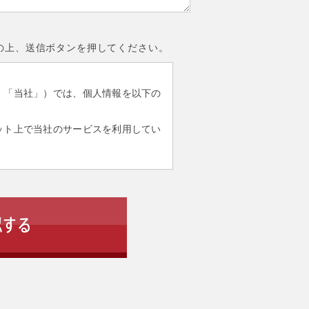
の上、送信ボタンを押してください。
、「当社」）では、個人情報を以下の
。
ット上で当社のサービスを利用してい
人情報は、取得の状況により下記のい
め。
。
。
た個人情報は、以下のそれぞれの場合
ることはありません。