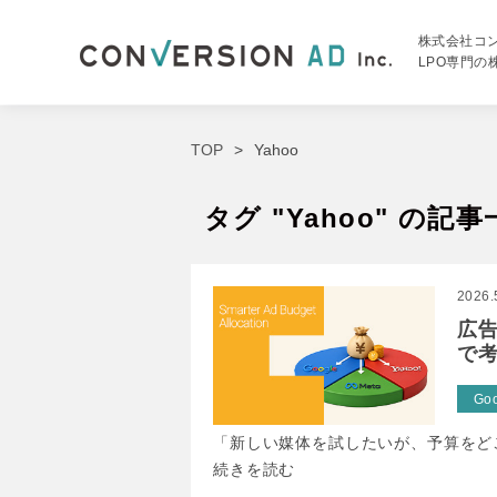
株式会社コ
LPO専門
TOP
Yahoo
タグ "Yahoo" の記
2026.
広
で考
Go
「新しい媒体を試したいが、予算をどこ
続きを読む