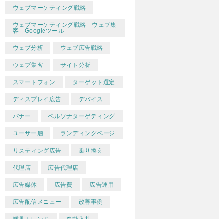
ウェブマーケティング戦略
ウェブマーケティング戦略 ウェブ集
客 Googleツール
ウェブ分析
ウェブ広告戦略
ウェブ集客
サイト分析
スマートフォン
ターゲット選定
ディスプレイ広告
デバイス
バナー
ペルソナターゲティング
ユーザー層
ランディングページ
リスティング広告
乗り換え
代理店
広告代理店
広告媒体
広告費
広告運用
広告配信メニュー
改善事例
業界トレンド
自動入札