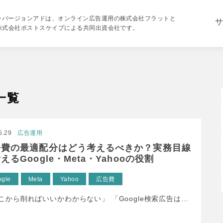
ンバージョンアドは、オンライン広告運用の株式会社フラットと
サ
の株式会社ポストスケイプによる共同出資会社です。
事一覧
5.29
広告運用
告費の最適配分はどう考えるべきか？実務目線
えるGoogle・Meta・Yahooの役割
ogle
Meta
Yahoo
広告費
から削ればいいかわからない」 「Google検索広告は…