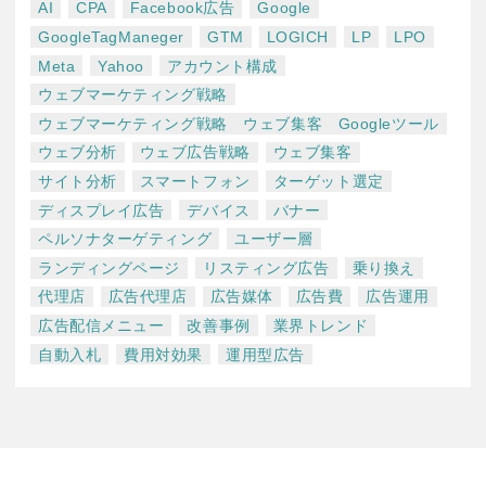
AI
CPA
Facebook広告
Google
GoogleTagManeger
GTM
LOGICH
LP
LPO
Meta
Yahoo
アカウント構成
ウェブマーケティング戦略
ウェブマーケティング戦略 ウェブ集客 Googleツール
ウェブ分析
ウェブ広告戦略
ウェブ集客
サイト分析
スマートフォン
ターゲット選定
ディスプレイ広告
デバイス
バナー
ペルソナターゲティング
ユーザー層
ランディングページ
リスティング広告
乗り換え
代理店
広告代理店
広告媒体
広告費
広告運用
広告配信メニュー
改善事例
業界トレンド
自動入札
費用対効果
運用型広告